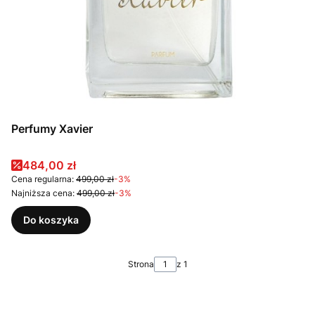
Perfumy Xavier
Cena promocyjna
484,00 zł
Cena regularna:
499,00 zł
-3%
Najniższa cena:
499,00 zł
-3%
Do koszyka
Strona
z 1