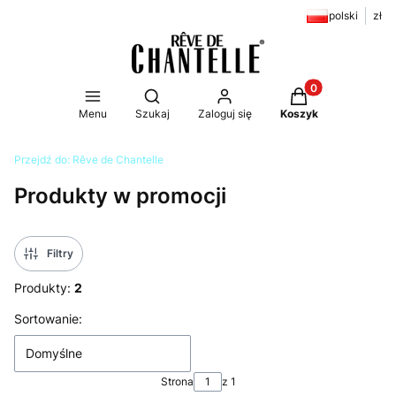
polski
zł
Produkty w koszy
Otwórz wyszukiwarkę
Menu
Szukaj
Zaloguj się
Koszyk
Przejdź do:
Rêve de Chantelle
Produkty w promocji
Filtry
Produkty:
2
Lista produktów
Sortowanie:
Domyślne
Strona
z 1