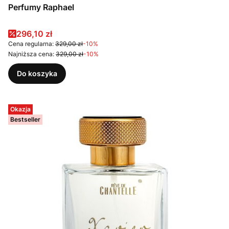
Perfumy Raphael
Cena promocyjna
296,10 zł
Cena regularna:
329,00 zł
-10%
Najniższa cena:
329,00 zł
-10%
Do koszyka
Okazja
Bestseller