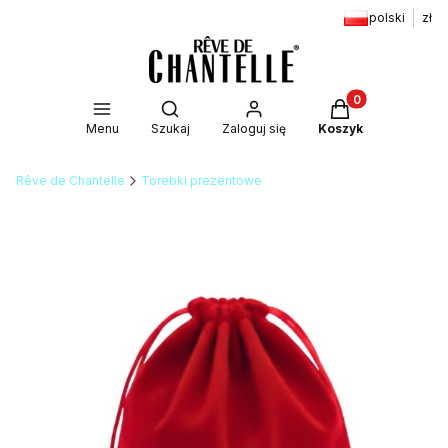
polski
zł
Produkty w kosz
Otwórz wyszukiwarkę
Menu
Szukaj
Zaloguj się
Koszyk
Rêve de Chantelle
Torebki prezentowe