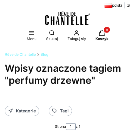
polski
zł
Produkty w koszy
Otwórz wyszukiwarkę
Menu
Szukaj
Zaloguj się
Koszyk
Rêve de Chantelle
Blog
Wpisy oznaczone tagiem
"perfumy drzewne"
Kategorie
Tagi
Strona
z 1