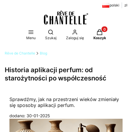
polski
zł
Produkty w koszy
Otwórz wyszukiwarkę
Menu
Szukaj
Zaloguj się
Koszyk
Rêve de Chantelle
Blog
Historia aplikacji perfum: od
starożytności po współczesność
Sprawdźmy, jak na przestrzeni wieków zmieniały
się sposoby aplikacji perfum.
dodano: 30-01-2025